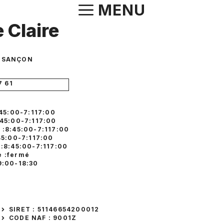
Aller
MENU
au
e Claire
contenu
BESANÇON
S
7 61
:45:00-7:117:00
:45:00-7:117:00
 :8:45:00-7:117:00
45:00-7:117:00
 :8:45:00-7:117:00
 :fermé
9:00-18:30
SIRET : 51146654200012
CODE NAF : 9001Z