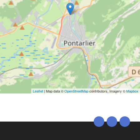
Leaflet
| Map data ©
OpenStreetMap
contributors, Imagery ©
Mapbox