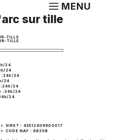
Aller
MENU
au
arc sur tille
contenu
UR-TILLE
UR-TILLE
4h/24
4h/24
 :24h/24
h/24
 :24h/24
 :24h/24
24h/24
SIRET : 43512609900017
CODE NAF : 6820B