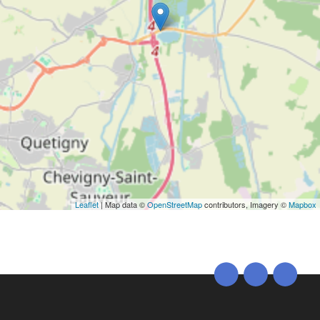
Leaflet
| Map data ©
OpenStreetMap
contributors, Imagery ©
Mapbox