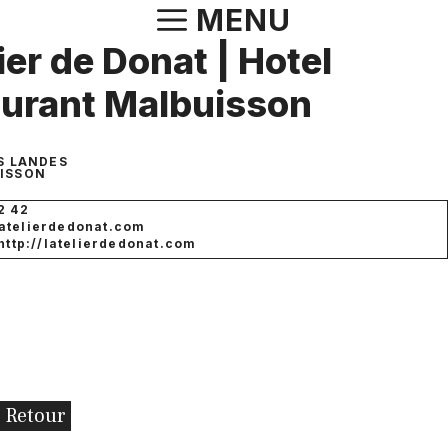
Aller
MENU
au
ier de Donat | Hotel
contenu
urant Malbuisson
S LANDES
ISSON
2 42
atelierdedonat.com
 http://latelierdedonat.com
Retour