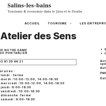
Aller
Salins-les-bains
au
Tourisme & économie dans le Jura et le Doubs
contenu
ACCUEIL
TOURISME
LES ENTREPRI
'Atelier des Sens
UE NOTRE DAME
00
PONTARLIER
Act
03 81 39 66 21
spé
Aut
oraires :
PM
lundi : fermé
Dat
mardi :10:00-12:00, 14:00-18:30
mercredi :10:00-12:00, 14:00-18:30
jeudi :9:00-18:30
vendredi :10:00-18:30
dimanche :fermé
samedi :9:00-18:30