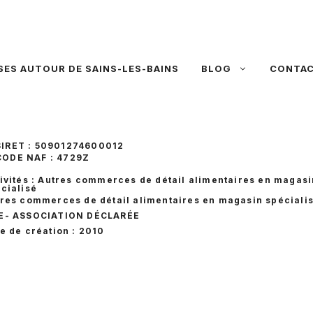
SES AUTOUR DE SAINS-LES-BAINS
BLOG
CONTA
SIRET : 50901274600012
CODE NAF : 4729Z
ivités : Autres commerces de détail alimentaires en magasi
cialisé
res commerces de détail alimentaires en magasin spéciali
E
- ASSOCIATION DÉCLARÉE
e de création : 2010