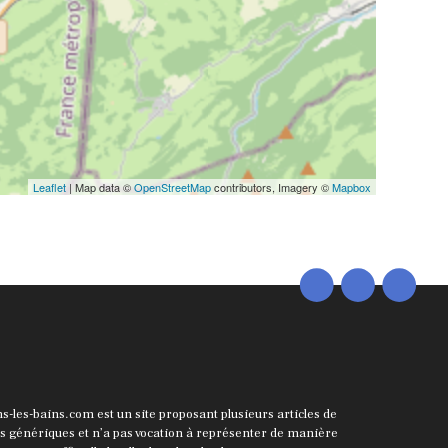
Leaflet
| Map data ©
OpenStreetMap
contributors, Imagery ©
Mapbox
ns-les-bains.com est un site proposant plusieurs articles de
ts génériques et n’a pas vocation à représenter de manière