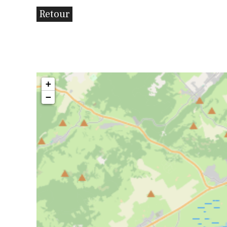
Retour
+
−