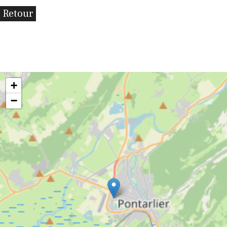
Retour
+
−