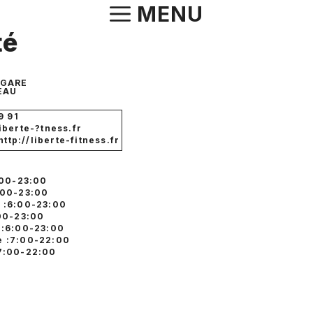
Aller
MENU
au
té
contenu
 GARE
EAU
9 91
berte-?tness.fr
http://liberte-fitness.fr
:00-23:00
:00-23:00
 :6:00-23:00
:00-23:00
 :6:00-23:00
 :7:00-22:00
7:00-22:00