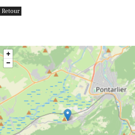
Retour
+
−