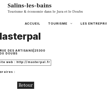
Aller
Salins-les-bains
au
Tourisme & économie dans le Jura et le Doubs
contenu
ACCUEIL
TOURISME
LES ENTREPRI
asterpal
 RUE DES ARTISANS|25300
00
DOUBS
site web : http://masterpal.fr
oraires :
Retour