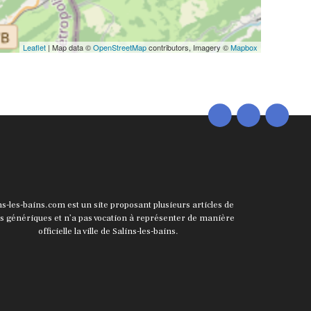
Leaflet
| Map data ©
OpenStreetMap
contributors, Imagery ©
Mapbox
ns-les-bains.com est un site proposant plusieurs articles de
ts génériques et n’a pas vocation à représenter de manière
officielle la ville de Salins-les-bains.