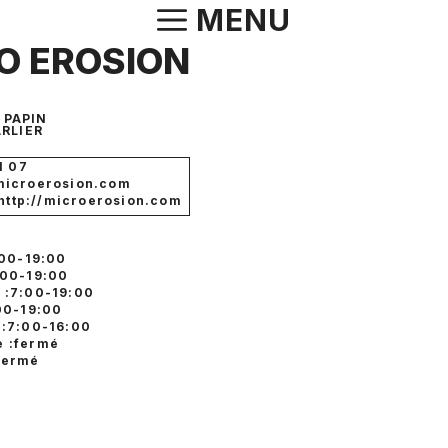
Aller
MENU
au
O EROSION
contenu
 PAPIN
RLIER
1 07
microerosion.com
 http://microerosion.com
:00-19:00
:00-19:00
 :7:00-19:00
:00-19:00
 :7:00-16:00
 :fermé
fermé