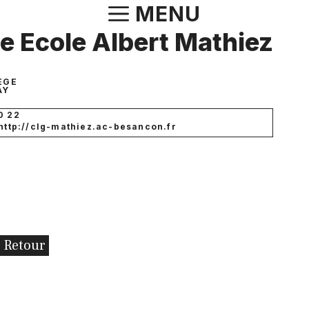
Aller
MENU
au
e Ecole Albert Mathiez
contenu
ÈGE
AY
0 22
 http://clg-mathiez.ac-besancon.fr
Retour