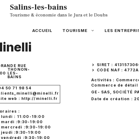
Aller
Salins-les-bains
au
Tourisme & économie dans le Jura et le Doubs
contenu
ACCUEIL
TOURISME
LES ENTREPRI
inelli
SIRET : 41315730
GRANDE RUE
THONON-
CODE NAF : 4772A
200
LES-
BAINS
Activités : Commerc
Commerce de détail 
04 50 71 98 54
GE
- SAS, SOCIÉTÉ P
clients_minelli@minelli.fr
site web : http://minelli.fr
Date de création : 2
oraires :
lundi : 11:00-19:00
mardi :9:30-19:00
mercredi :9:30-19:00
jeudi :9:30-19:00
vendredi :9:30-19:00