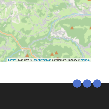
Leaflet
| Map data ©
OpenStreetMap
contributors, Imagery ©
Mapbox