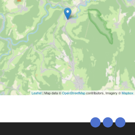
Leaflet
| Map data ©
OpenStreetMap
contributors, Imagery ©
Mapbox