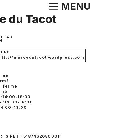
Aller
MENU
au
e du Tacot
contenu
ÂTEAU
N
21 80
: http://museedutacot.wordpress.com
ermé
ermé
 :fermé
ermé
 :14:00-18:00
 :14:00-18:00
14:00-18:00
SIRET : 51874626800011