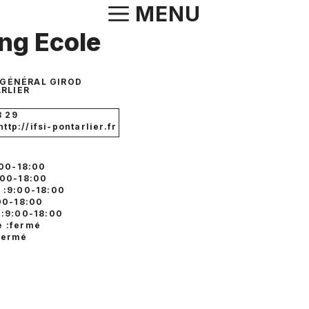
Aller
MENU
au
ng Ecole
contenu
 GÉNÉRAL GIROD
RLIER
3 29
http://ifsi-pontarlier.fr
:00-18:00
:00-18:00
 :9:00-18:00
:00-18:00
 :9:00-18:00
 :fermé
fermé