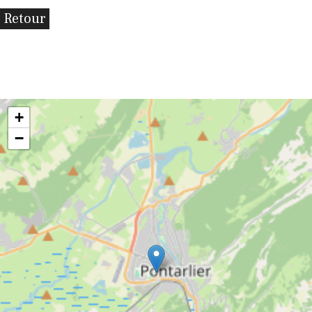
Retour
+
−