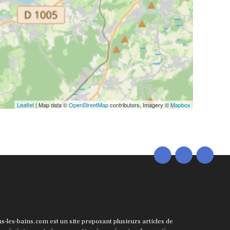
Leaflet
| Map data ©
OpenStreetMap
contributors, Imagery ©
Mapbox
ns-les-bains.com est un site proposant plusieurs articles de