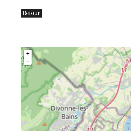
Retour
+
−