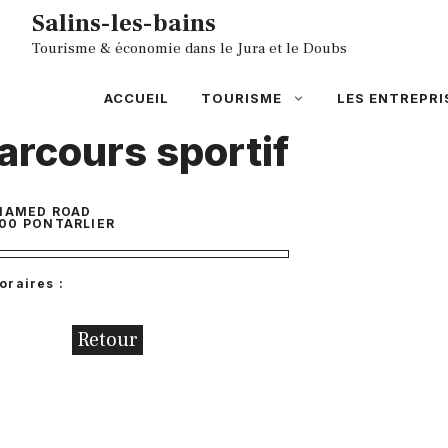
Aller
Salins-les-bains
au
Tourisme & économie dans le Jura et le Doubs
contenu
ACCUEIL
TOURISME
LES ENTREPRI
arcours sportif
NAMED ROAD
00
PONTARLIER
oraires :
Retour