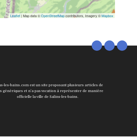
Leaflet
| Map data ©
OpenStreetMap
contributors, Imagery ©
Mapbox
ns-les-bains.com est un site proposant plusieurs articles de
ts génériques et n’a pas vocation à représenter de manière
officielle la ville de Salins-les-bains.