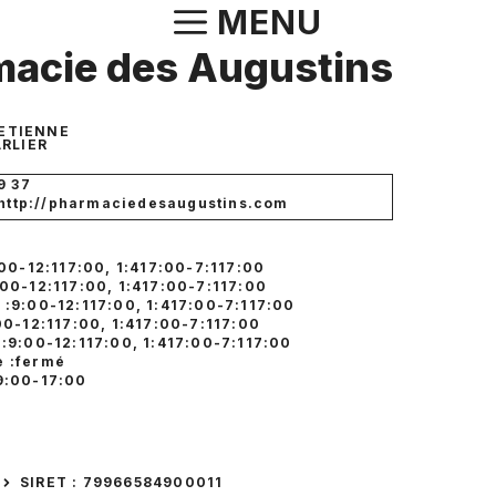
Aller
MENU
au
acie des Augustins
contenu
-ETIENNE
RLIER
9 37
: http://pharmaciedesaugustins.com
:00-12:117:00, 1:417:00-7:117:00
:00-12:117:00, 1:417:00-7:117:00
 :9:00-12:117:00, 1:417:00-7:117:00
00-12:117:00, 1:417:00-7:117:00
 :9:00-12:117:00, 1:417:00-7:117:00
 :fermé
9:00-17:00
SIRET : 79966584900011