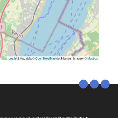
Leaflet
| Map data ©
OpenStreetMap
contributors, Imagery ©
Mapbox