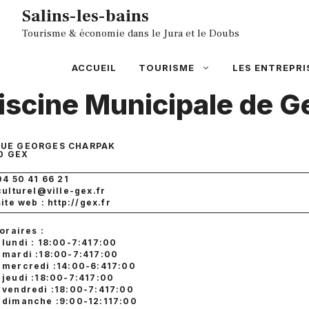
Aller
Salins-les-bains
au
Tourisme & économie dans le Jura et le Doubs
contenu
ACCUEIL
TOURISME
LES ENTREPRI
iscine Municipale de G
RUE GEORGES CHARPAK
0
GEX
04 50 41 66 21
culturel@ville-gex.fr
site web : http://gex.fr
oraires :
lundi : 18:00-7:417:00
mardi :18:00-7:417:00
mercredi :14:00-6:417:00
jeudi :18:00-7:417:00
vendredi :18:00-7:417:00
dimanche :9:00-12:117:00