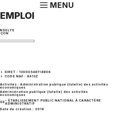
Aller
MENU
au
 EMPLOI
contenu
ANDELYS
NÇON
SIRET : 13000548118806
CODE NAF : 8413Z
Activités : Administration publique (tutelle) des activités
économiques
Administration publique (tutelle) des activités
économiques
- ÉTABLISSEMENT PUBLIC NATIONAL À CARACTÈRE
GE
ADMINISTRATIF
Date de création : 2016