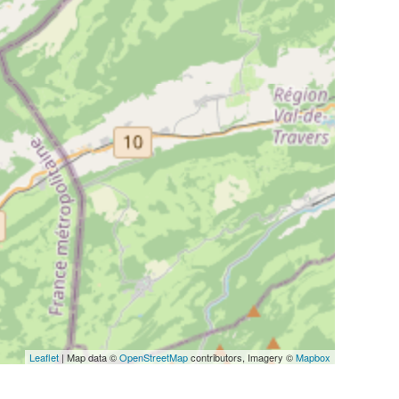
Leaflet
| Map data ©
OpenStreetMap
contributors, Imagery ©
Mapbox