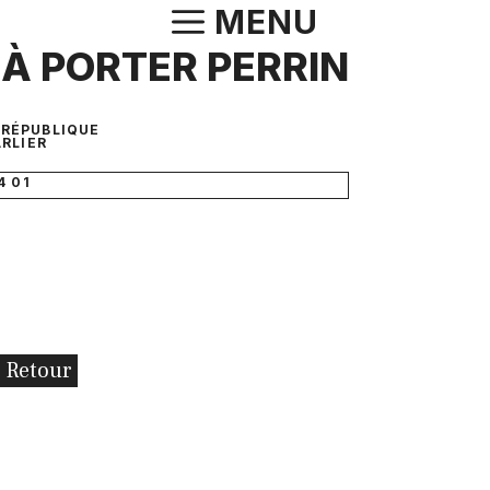
Aller
MENU
au
 À PORTER PERRIN
contenu
 RÉPUBLIQUE
RLIER
4 01
Retour