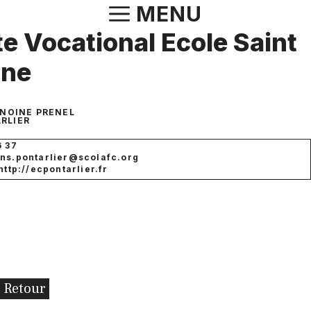
Aller
MENU
au
te Vocational Ecole Saint
contenu
gne
ANOINE PRENEL
RLIER
6 37
ins.pontarlier@scolafc.org
http://ecpontarlier.fr
Retour