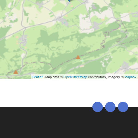
Leaflet
| Map data ©
OpenStreetMap
contributors, Imagery ©
Mapbox