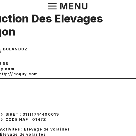
Aller
MENU
au
ction Des Elevages
contenu
gon
DE BOLANDOZ
Y
8 58
uy.com
 http://coquy.com
SIRET : 31111744400019
CODE NAF : 0147Z
Activités : Élevage de volailles
Élevage de volailles