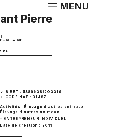
Aller
MENU
au
nt Pierre
contenu
ÊT
FONTAINE
5 60
SIRET : 53866081200016
CODE NAF : 0149Z
Activités : Élevage d'autres animaux
Élevage d'autres animaux
- ENTREPRENEUR INDIVIDUEL
Date de création : 2011