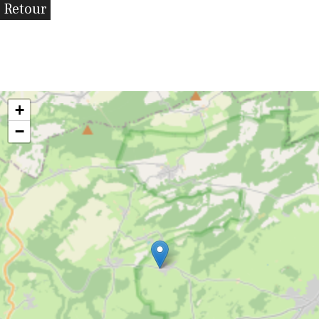
Retour
+
−