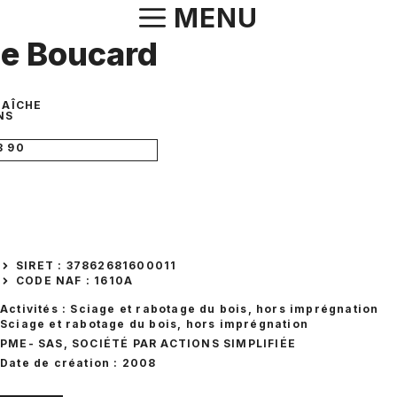
Aller
MENU
au
ie Boucard
contenu
MAÎCHE
NS
3 90
SIRET : 37862681600011
CODE NAF : 1610A
Activités : Sciage et rabotage du bois, hors imprégnation
Sciage et rabotage du bois, hors imprégnation
PME
- SAS, SOCIÉTÉ PAR ACTIONS SIMPLIFIÉE
Date de création : 2008