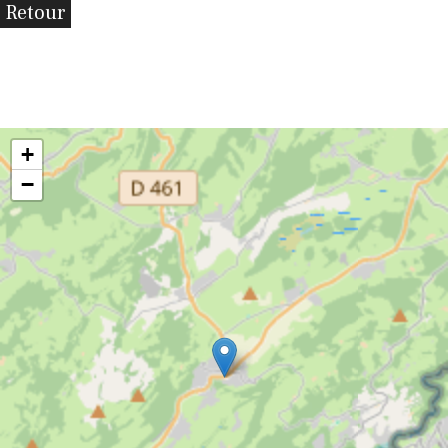
Retour
+
−