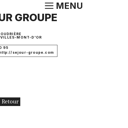
Aller
MENU
au
UR GROUPE
contenu
 POUDRIÈRE
VILLES-MONT-D'OR
0 95
 http://sejour-groupe.com
Retour