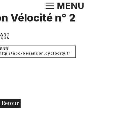
Aller
MENU
au
on Vélocité n° 2
contenu
TANT
NÇON
8 88
 http://abo-besancon.cyclocity.fr
Retour