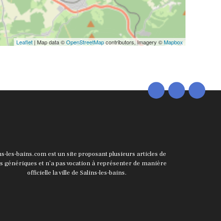
Leaflet
| Map data ©
OpenStreetMap
contributors, Imagery ©
Mapbox
ns-les-bains.com est un site proposant plusieurs articles de
ts génériques et n’a pas vocation à représenter de manière
officielle la ville de Salins-les-bains.