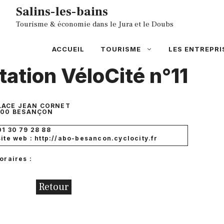
Aller
Salins-les-bains
au
Tourisme & économie dans le Jura et le Doubs
contenu
ACCUEIL
TOURISME
LES ENTREPRI
tation VéloCité n°11
LACE JEAN CORNET
000
BESANÇON
01 30 79 28 88
site web : http://abo-besancon.cyclocity.fr
oraires :
Retour