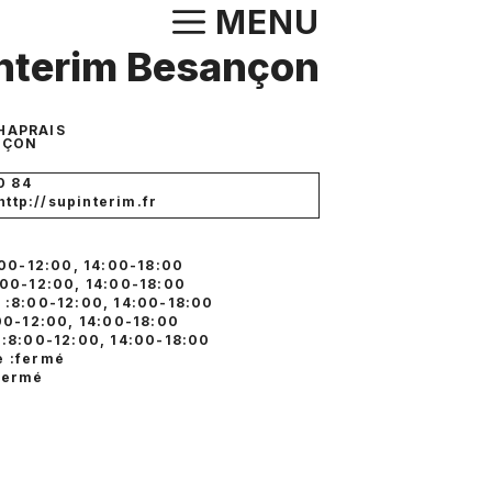
Aller
MENU
au
nterim Besançon
contenu
CHAPRAIS
NÇON
0 84
 http://supinterim.fr
:00-12:00, 14:00-18:00
:00-12:00, 14:00-18:00
 :8:00-12:00, 14:00-18:00
:00-12:00, 14:00-18:00
 :8:00-12:00, 14:00-18:00
 :fermé
fermé