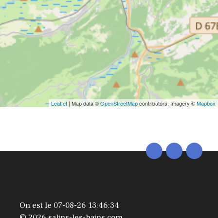
Leaflet
| Map data ©
OpenStreetMap
contributors, Imagery ©
Mapbox
On est le 07-08-26 13:46:34
© 2026 salins-les-bains.com