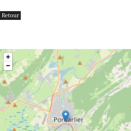
Retour
+
−