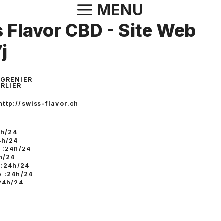
Aller
MENU
au
 Flavor CBD - Site Web
contenu
j
 GRENIER
RLIER
 http://swiss-flavor.ch
4h/24
4h/24
 :24h/24
h/24
 :24h/24
 :24h/24
24h/24