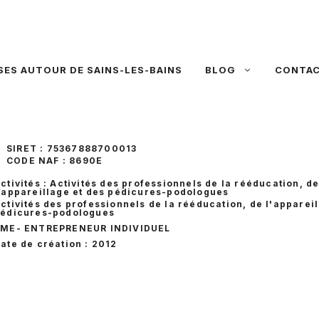
SES AUTOUR DE SAINS-LES-BAINS
BLOG
CONTA
SIRET : 75367888700013
CODE NAF : 8690E
ctivités : Activités des professionnels de la rééducation, d
'appareillage et des pédicures-podologues
ctivités des professionnels de la rééducation, de l'appareil
édicures-podologues
PME
- ENTREPRENEUR INDIVIDUEL
ate de création : 2012