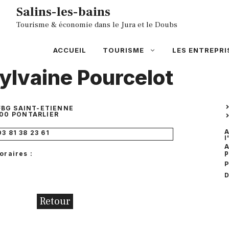
Aller
Salins-les-bains
au
Tourisme & économie dans le Jura et le Doubs
contenu
ACCUEIL
TOURISME
LES ENTREPRI
ylvaine Pourcelot
FBG SAINT-ETIENNE
00
PONTARLIER
A
03 81 38 23 61
l
A
p
oraires :
D
Retour