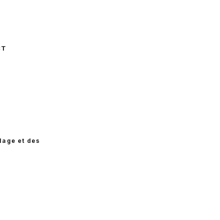
CT
e
lage et des