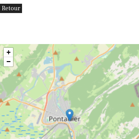
Retour
+
−