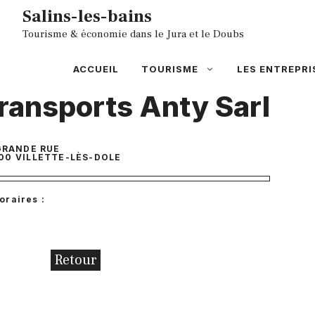
Aller
Salins-les-bains
au
Tourisme & économie dans le Jura et le Doubs
contenu
ACCUEIL
TOURISME
LES ENTREPRI
ransports Anty Sarl
GRANDE RUE
00
VILLETTE-LÈS-DOLE
oraires :
Retour