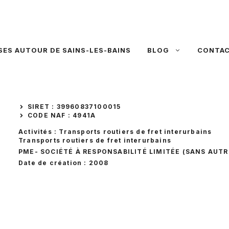
SES AUTOUR DE SAINS-LES-BAINS
BLOG
CONTA
SIRET : 39960837100015
CODE NAF : 4941A
Activités : Transports routiers de fret interurbains
Transports routiers de fret interurbains
PME
- SOCIÉTÉ À RESPONSABILITÉ LIMITÉE (SANS AUTR
Date de création : 2008