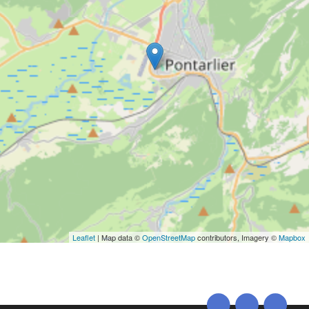
Leaflet
| Map data ©
OpenStreetMap
contributors, Imagery ©
Mapbox