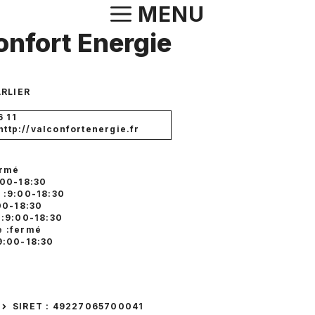
Aller
MENU
au
onfort Energie
contenu
RLIER
6 11
 http://valconfortenergie.fr
ermé
:00-18:30
 :9:00-18:30
00-18:30
 :9:00-18:30
 :fermé
9:00-18:30
SIRET : 49227065700041