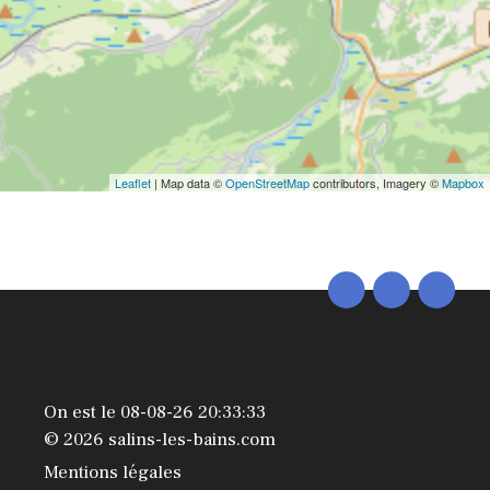
Leaflet
| Map data ©
OpenStreetMap
contributors, Imagery ©
Mapbox
On est le 08-08-26 20:33:33
© 2026 salins-les-bains.com
Mentions légales