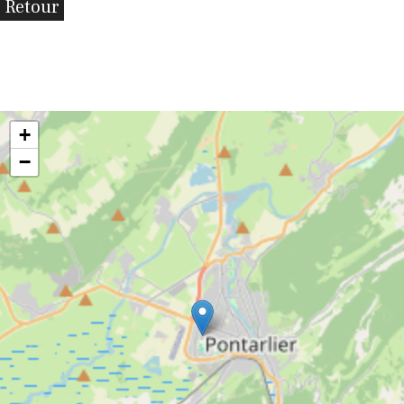
Retour
+
−