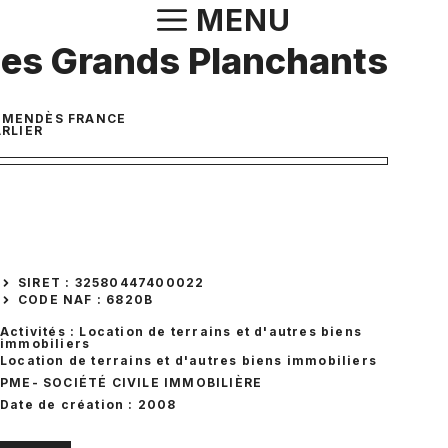
Aller
MENU
au
es Grands Planchants
contenu
E MENDÈS FRANCE
RLIER
SIRET : 32580447400022
CODE NAF : 6820B
Activités : Location de terrains et d'autres biens
immobiliers
Location de terrains et d'autres biens immobiliers
PME
- SOCIÉTÉ CIVILE IMMOBILIÈRE
Date de création : 2008