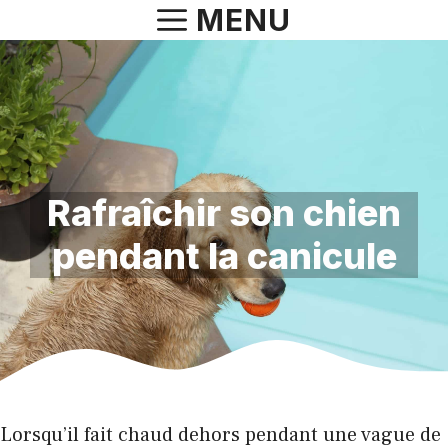
Aller
MENU
au
contenu
Rafraîchir son chien
pendant la canicule
Lorsqu’il fait chaud dehors pendant une vague de