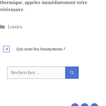
thermique, appelez immédiatement votre
vétérinaire.
Catégories
Loisirs
Qui sont les Anonymous ?
Rechercher :