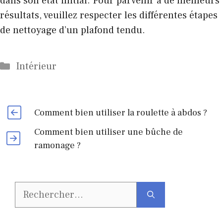
dans son état initial. Pour parvenir à de meilleurs
résultats, veuillez respecter les différentes étapes
de nettoyage d’un plafond tendu.
Catégories
Intérieur
Comment bien utiliser la roulette à abdos ?
Comment bien utiliser une bûche de
ramonage ?
Rechercher :