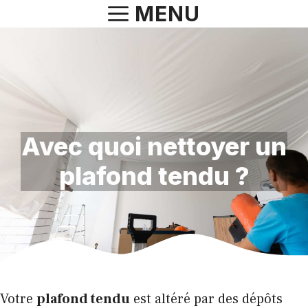
Aller
MENU
au
contenu
Avec quoi nettoyer un
plafond tendu ?
Votre
plafond tendu
est altéré par des dépôts