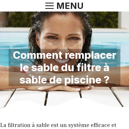
Aller
MENU
au
contenu
Comment remplacer
le sable du filtre à
sable de piscine ?
La filtration à sable est un système efficace et